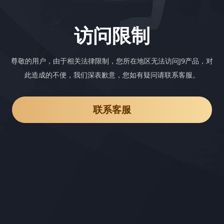
访问限制
尊敬的用户，由于相关法律限制，您所在地区无法访问J9产品，对
此造成的不便，我们深表歉意，您如有疑问请联系客服。
联系客服