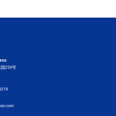
ess
园259号
0319
msn.com