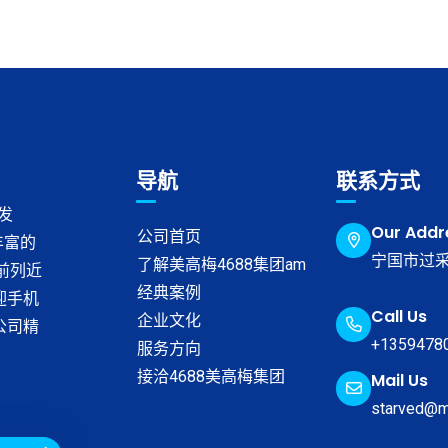
导航
联系方式
发
Our Addr
公司首页
丰富的
宁国市过采
了解美高梅4688集团am
榜前列近
经典案例
迎手机
Call Us
企业文化
公司精
+1359478
服务方向
接洽4688美高梅集团
Mail Us
starved@